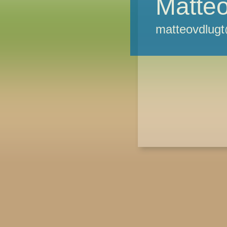
Matteo
matteovdlug